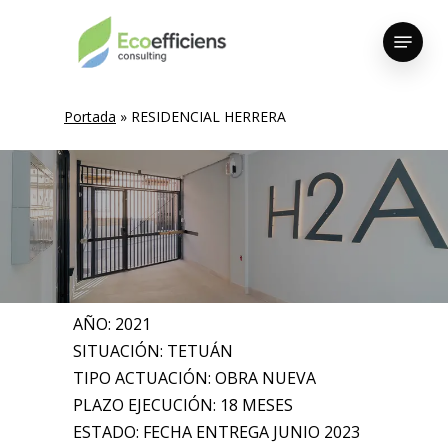
Skip
Menu
to
Close
main
Menu
content
Portada
»
RESIDENCIAL HERRERA
AÑO: 2021
SITUACIÓN: TETUÁN
TIPO ACTUACIÓN: OBRA NUEVA
PLAZO EJECUCIÓN: 18 MESES
ESTADO: FECHA ENTREGA JUNIO 2023