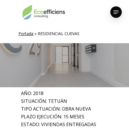
Skip
Menu
to
Close
main
Menu
content
Portada
»
RESIDENCIAL CUEVAS
AÑO: 2018
SITUACIÓN: TETUÁN
TIPO ACTUACIÓN: OBRA NUEVA
PLAZO EJECUCIÓN: 15 MESES
ESTADO: VIVIENDAS ENTREGADAS